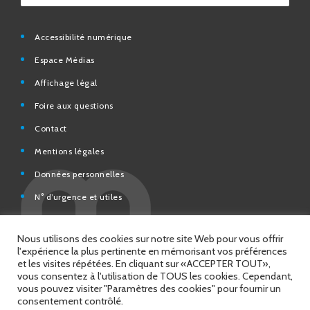
Accessibilité numérique
Espace Médias
Affichage légal
Foire aux questions
Contact
Mentions légales
Données personnelles
N° d’urgence et utiles
Charte de modération et de bonne conduite des Réseaux
sociaux de la Ville de Saint-Chamond
Espace Citoyens – démarches en ligne
Nous utilisons des cookies sur notre site Web pour vous offrir
l'expérience la plus pertinente en mémorisant vos préférences
et les visites répétées. En cliquant sur «ACCEPTER TOUT»,
vous consentez à l'utilisation de TOUS les cookies. Cependant,
vous pouvez visiter "Paramètres des cookies" pour fournir un
© 2026 Copyright Ville de Saint-Chamond
consentement contrôlé.
Site réalisé par
Intuitiv Interactive