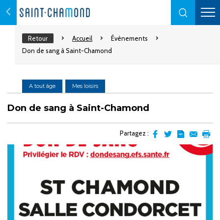
Retour
Accueil
Évènements
Don de sang à Saint-Chamond
A tout âge
Mes loisirs
Don de sang à Saint-Chamond
Partagez :
Partager
Partager
Transformer
Envoyer
Impr
sur
sur
l'article
par
facebook
Twitter
en
email
pdf