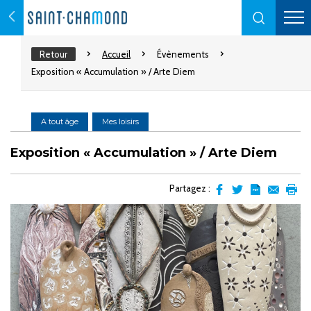
Retour
Accueil
Évènements
Exposition « Accumulation » / Arte Diem
A tout âge
Mes loisirs
Exposition « Accumulation » / Arte Diem
Partagez :
Partager
Partager
Transformer
Envoyer
Impr
sur
sur
l'article
par
facebook
Twitter
en
email
pdf