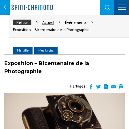
Retour
Accueil
Évènements
Exposition – Bicentenaire de la Photographie
Ma ville
Mes loisirs
Exposition – Bicentenaire de la
Photographie
Partagez :
Partager
Partager
Transformer
Envoyer
Impr
sur
sur
l'article
par
facebook
Twitter
en
email
pdf