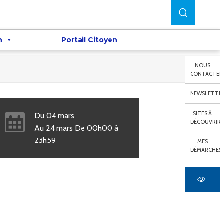
n
Portail Citoyen
NOUS
CONTACTE
NEWSLETT
SITES À
Du
04
mars
DÉCOUVRI
Au
24
mars
De
00h00
à
23h59
MES
DÉMARCHE