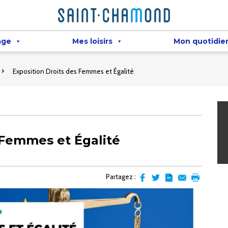
âge
Mes loisirs
Mon quotidie
Exposition Droits des Femmes et Égalité
 Femmes et Égalité
Partagez :
Partager
Partager
Transformer
Envoyer
Imprimer
sur
sur
l'article
par
facebook
Twitter
en
email
pdf