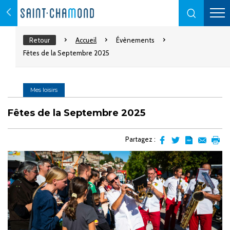
Retour
Accueil
Évènements
Fêtes de la Septembre 2025
Mes loisirs
Fêtes de la Septembre 2025
Partagez :
Partager
Partager
Transformer
Envoyer
Impr
sur
sur
l'article
par
facebook
Twitter
en
email
pdf