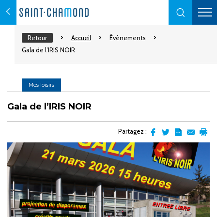
Retour
Accueil
Évènements
Gala de l’IRIS NOIR
Mes loisirs
Gala de l’IRIS NOIR
Partagez :
Partager
Partager
Transformer
Envoyer
Impr
sur
sur
l'article
par
facebook
Twitter
en
email
pdf