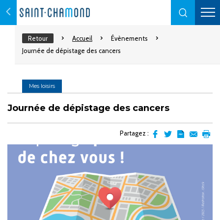
Retour
Accueil
Évènements
Journée de dépistage des cancers
Mes loisirs
Journée de dépistage des cancers
Partagez :
Partager
Partager
Transformer
Envoyer
Impr
sur
sur
l'article
par
facebook
Twitter
en
email
pdf