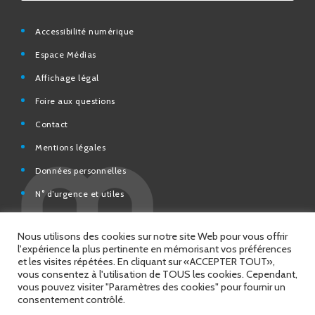
Espace Médias
Affichage légal
Foire aux questions
Contact
Mentions légales
Données personnelles
N° d’urgence et utiles
Charte de modération et de bonne conduite des Réseaux
sociaux de la Ville de Saint-Chamond
Espace Citoyens – démarches en ligne
Nous utilisons des cookies sur notre site Web pour vous offrir
l'expérience la plus pertinente en mémorisant vos préférences
et les visites répétées. En cliquant sur «ACCEPTER TOUT»,
vous consentez à l'utilisation de TOUS les cookies. Cependant,
vous pouvez visiter "Paramètres des cookies" pour fournir un
© 2026 Copyright Ville de Saint-Chamond
consentement contrôlé.
Site réalisé par
Intuitiv Interactive