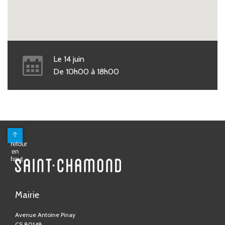
Le
14
juin
De
10h00
à
18h00
Mairie
Avenue Antoine Pinay
CS 80148
42403 Saint-Chamond Cedex