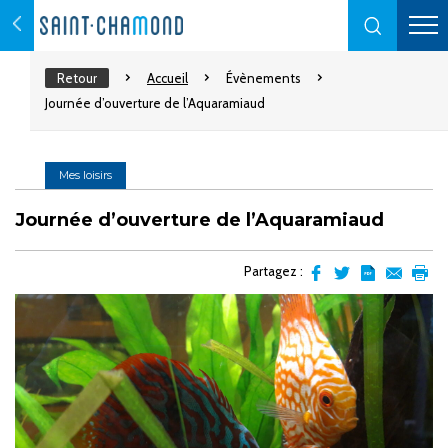
Retour
Accueil
Évènements
Journée d’ouverture de l’Aquaramiaud
Mes loisirs
Journée d’ouverture de l’Aquaramiaud
Partagez :
Partager
Partager
Transformer
Envoyer
Impr
sur
sur
l'article
par
facebook
Twitter
en
email
pdf