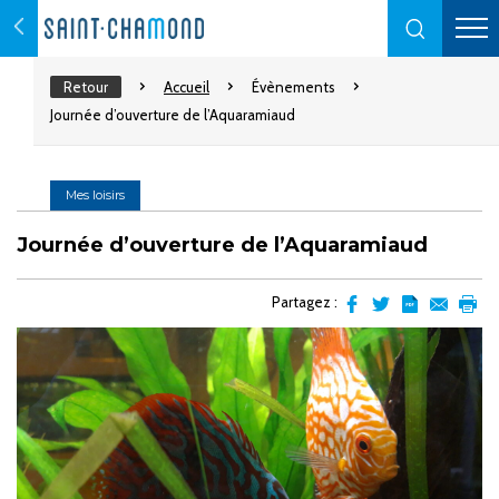
Retour
Accueil
Évènements
Journée d’ouverture de l’Aquaramiaud
Mes loisirs
Journée d’ouverture de l’Aquaramiaud
Partagez :
Partager
Partager
Transformer
Envoyer
Impr
sur
sur
l'article
par
facebook
Twitter
en
email
pdf