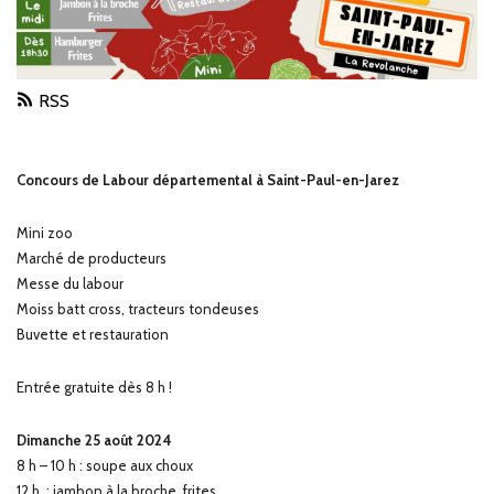
RSS
Concours de Labour départemental à Saint-Paul-en-Jarez
Mini zoo
Marché de producteurs
Messe du labour
Moiss batt cross, tracteurs tondeuses
Buvette et restauration
Entrée gratuite dès 8 h !
Dimanche 25 août 2024
8 h – 10 h : soupe aux choux
12 h : jambon à la broche, frites