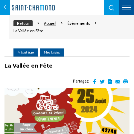
Retour
Accueil
Évènements
La Vallée en Fête
A tout âge
Mes loisirs
La Vallée en Fête
Partagez :
Partager
Partager
Transformer
Envoyer
Impr
sur
sur
l'article
par
facebook
Twitter
en
email
pdf