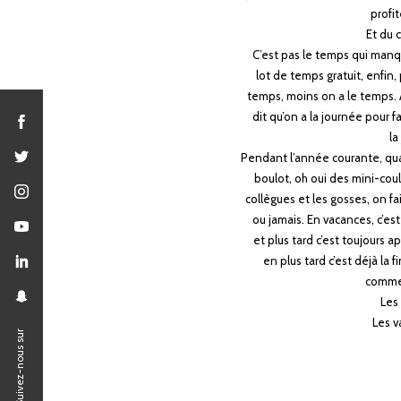
profit
Et du 
C’est pas le temps qui manq
lot de temps gratuit, enfin
temps, moins on a le temps. 
dit qu’on a la journée pour fa
la
Pendant l’année courante, quan
boulot, oh oui des mini-coulo
collègues et les gosses, on fa
ou jamais. En vacances, c’est
et plus tard c’est toujours ap
en plus tard c’est déjà la f
commen
Les
Les v
Suivez-nous sur