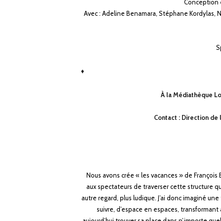
Conception e
Avec : Adeline Benamara, Stéphane Kordylas, N
S
♦
À la Médiathèque L
Contact : Direction de 
Nous avons crée « les vacances » de Françoi
aux spectateurs de
traverser cette structure 
autre regard, plus ludique. J’ai donc
imaginé une t
suivre, d’espace en espaces, transformant 
aujourd’hui
trouver sa place dans n’importe que