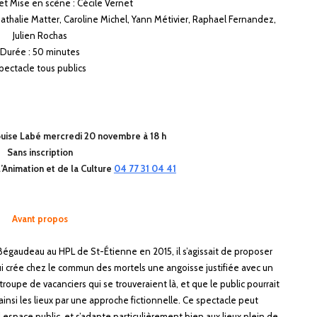
t Mise en scène : Cécile Vernet
athalie Matter, Caroline
Michel, Yann Métivier, Raphael Fernandez,
Julien Rochas
Durée : 50 minutes
pectacle tous publics
ouise Labé m
ercredi
20 novembre à 18 h
Sans inscription
l’Animation et de la Culture
04 77 31 04 41
Avant propos
s Bégaudeau au HPL de
St-Étienne en 2015, il s’agissait de proposer
qui crée chez le commun des mortels une
angoisse justifiée avec un
roupe de vacanciers qui se trouveraient là, et que le
public pourrait
ainsi les
lieux par une approche fictionnelle. Ce spectacle peut
l espace public, et s’adapte
particulièrement bien aux lieux plein de