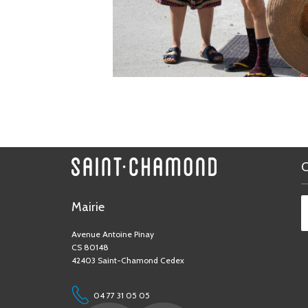
Mairie
Avenue Antoine Pinay
CS 80148
42403 Saint-Chamond Cedex
04 77 31 05 05