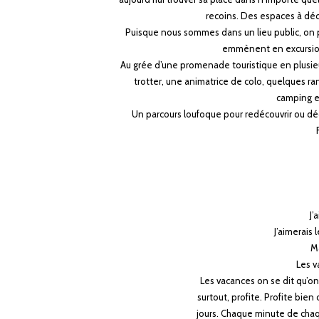
recoins. Des espaces à
déc
Puisque nous sommes dans un lieu public, on 
emmènent en
excursio
Au grée d’une promenade touristique en plusie
trotter, une
animatrice de colo, quelques 
camping e
Un parcours loufoque pour redécouvrir ou déc
J’
J’aimerais 
Ma
Les v
Les vacances on se dit qu’on 
surtout, profite. Profite bien
jours. Chaque minute de chaqu