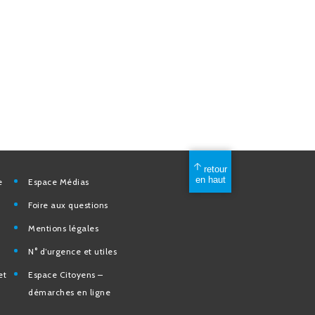
mérique
Espace Médias
Foire aux questions
Mentions légales
elles
N° d’urgence et utiles
tion et de
Espace Citoyens –
des
démarches en ligne
e la Ville