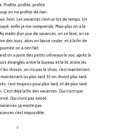
e. Profite, profite, profite.
coup on ne profite de rien.
ue, hein. Les vacances c’est un lot de temps. Un
, payé, enfin je me comprends. Mais plus on a le
Au matin d’un jour de vacances, on se lève, on se
ire des trucs, alors on laisse couler, et à la fin de
 journée on a rien fait.
d on a juste des petits créneaux le soir, après le
irs étranglés entre le bureau et le lit, entre les
it les choses, on n’a pas le choix, c’est maintenant
 maintenant ou plus tard. Et on choisit plus tard,
rès, c’est toujours pour plus tard, et de plus tard
in. C’est déjà la fin des vacances. Qui n’ont pas
cé. Qui n’ont pas existé.
 vacances ça existe pas.
acances c’est impossible.
◊