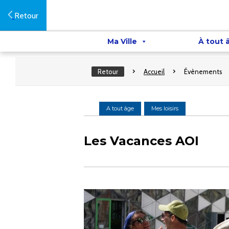
Retour
Ma Ville
À tout 
Retour
Accueil
Évènements
A tout âge
Mes loisirs
Les Vacances AOI