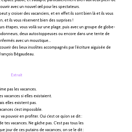
ouvrir avec un nouvel œil pour les spectateurs.
peut y croiser des
vacanciers, et en effet ils sont bien là et ils vous
n, et ils vous réservent bien des surprises !
urs étapes, vous
voilà sur une plage, puis avec un groupe de globe-
randonneurs, deux autostoppeuses ou
encore dans une tente de
nfermés avec un moustique…
ouvrir des lieux
insolites accompagnés par l’écriture aiguisée de
François
Bégaudeau.
Extrait
aime pas les vacances.
les vacances si elles existaient.
is elles existent pas.
acances c’est impossible.
va pouvoir en profiter. Oui c’est ce qu’on se dit :
 de tes vacances. Ne gâche pas. C’est pas tous les
e jour de ces putains de vacances, on se le dit :