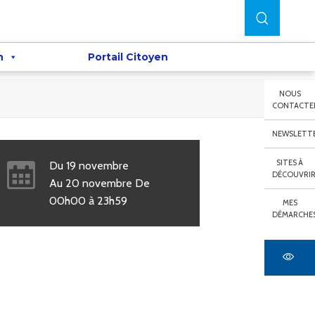
n
Portail Citoyen
NOUS
CONTACTE
NEWSLETT
SITES À
Du
19
novembre
DÉCOUVRI
Au
20
novembre
De
00h00
à
23h59
MES
DÉMARCHE