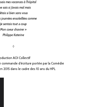
ssais mes vacances à l’hôpital
ne sais si j’avais mal mais
J’étais si bien sans vous
s journées ensoleillées comme
Je sentais tout а coup
Mon coeur chavirer »
Philippe Katerine
◊
oduction AOI Collectif
une commande d’écriture portée par la Comédie
n 2015 dans le cadre des 10 ans du HPL