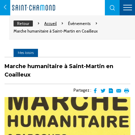
Retour
Accueil
Évènements
Marche humanitaire à Saint-Martin en Coailleux
Mes loisirs
Marche humanitaire à Saint-Martin en
Coailleux
Partagez :
Partager
Partager
Transformer
Envoyer
Impr
sur
sur
l'article
par
facebook
Twitter
en
email
pdf