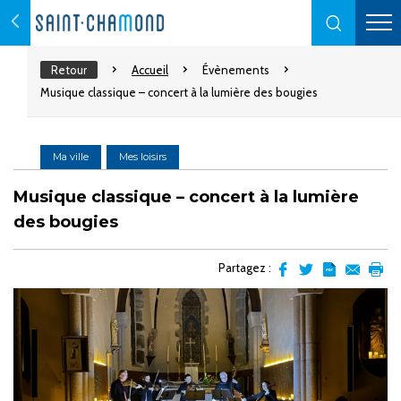
Retour
Accueil
Évènements
Musique classique – concert à la lumière des bougies
Ma ville
Mes loisirs
Musique classique – concert à la lumière
des bougies
Partagez :
Partager
Partager
Transformer
Envoyer
Impr
sur
sur
l'article
par
facebook
Twitter
en
email
pdf