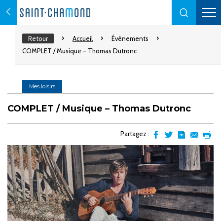
Retour
Accueil
Évènements
COMPLET / Musique – Thomas Dutronc
Mes loisirs
COMPLET / Musique – Thomas Dutronc
Partagez :
Partager
Partager
Transformer
Envoyer
Impr
sur
sur
l'article
par
facebook
Twitter
en
email
pdf