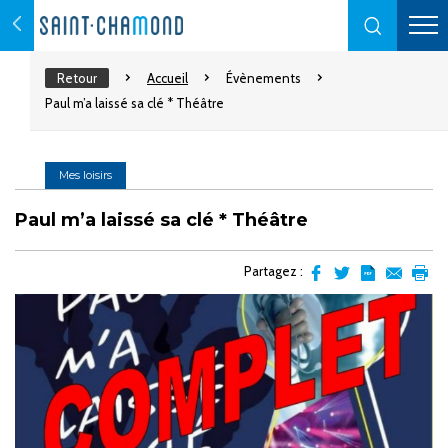
Retour
Accueil
Évènements
Paul m’a laissé sa clé * Théâtre
Mes loisirs
Paul m’a laissé sa clé * Théâtre
Partagez :
Partager
Partager
Transformer
Envoyer
Impr
sur
sur
l'article
par
facebook
Twitter
en
email
pdf