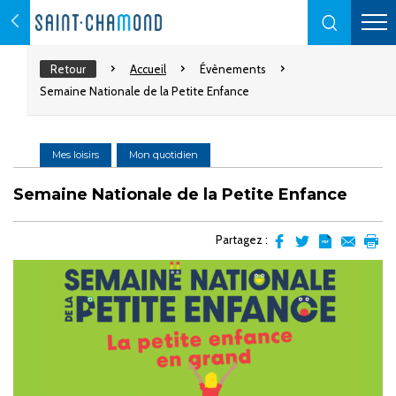
Retour
Accueil
Évènements
Semaine Nationale de la Petite Enfance
Mes loisirs
Mon quotidien
Semaine Nationale de la Petite Enfance
Partagez :
Partager
Partager
Transformer
Envoyer
Impr
sur
sur
l'article
par
facebook
Twitter
en
email
pdf