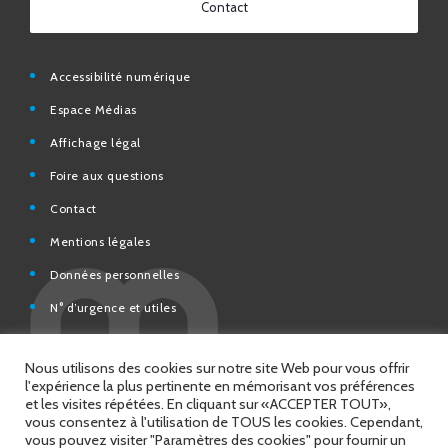
Accessibilité numérique
Espace Médias
Affichage légal
Foire aux questions
Contact
Mentions légales
Données personnelles
N° d’urgence et utiles
Charte de modération et de bonne conduite des Réseaux
sociaux de la Ville de Saint-Chamond
Espace Citoyens – démarches en ligne
Nous utilisons des cookies sur notre site Web pour vous offrir
l'expérience la plus pertinente en mémorisant vos préférences
et les visites répétées. En cliquant sur «ACCEPTER TOUT»,
vous consentez à l'utilisation de TOUS les cookies. Cependant,
vous pouvez visiter "Paramètres des cookies" pour fournir un