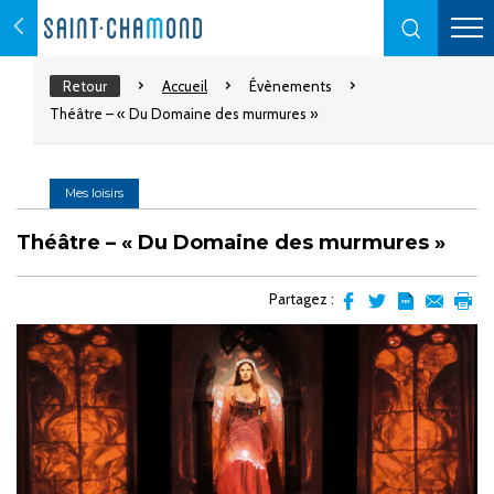
Retour
Accueil
Évènements
Théâtre – « Du Domaine des murmures »
Mes loisirs
Théâtre – « Du Domaine des murmures »
Partagez :
Partager
Partager
Transformer
Envoyer
Impr
sur
sur
l'article
par
facebook
Twitter
en
email
pdf