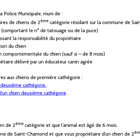
a Police Municipale, muni de :
ème
aires de chiens de 2
catégorie résidant sur la commune de Sa
en (comportant le n° de tatouage ou de la puce)
ssant la responsabilité du propriétaire
ation du chien
ion comportementale du chien (sauf si – de 8 mois)
iétaire délivré par un éducateur canin agrée
ives aux chiens de première cathégorie :
e deuxième cathégorie
.
’un chien deuxième cathégorie
.
ème
ien de 2
catégorie et que l’animal est âgé de 6 mois.
è
 de Saint-Chamond et que vous propriétaire d’un chien de 2