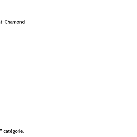
int-Chamond
me
catégorie.