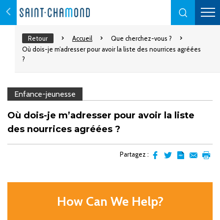
Retour
Accueil
Que cherchez-vous ?
Où dois-je m’adresser pour avoir la liste des nourrices agréées
?
Enfance-jeunesse
Où dois-je m’adresser pour avoir la liste
des nourrices agréées ?
Partagez :
Partager
Partager
Transformer
Envoyer
Impr
sur
sur
l'article
par
facebook
Twitter
en
email
pdf
How Can We Help?