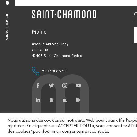
Suivez-nous sur
Mairie
Avenue Antoine Pinay
CS 80148
42403 Saint-Chamond Cedex
04 77 31 05 05
Nous utilisons des cookies sur notre site Web pour vous offrir l'exp
répétées. En cliquant sur «ACCEPTER TOUT», vous consentez à l'ut
© 2026 Copyright Ville de Saint-Chamond
des cookies" pour fournir un consentement contrôlé.