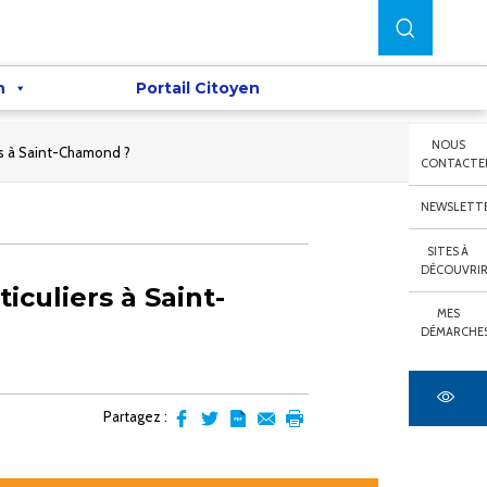
n
Portail Citoyen
NOUS
ers à Saint-Chamond ?
CONTACTE
NEWSLETT
SITES À
DÉCOUVRI
iculiers à Saint-
MES
DÉMARCHE
Partagez :
Partager
Partager
Transformer
Envoyer
Imprimer
sur
sur
l'article
par
facebook
Twitter
en
email