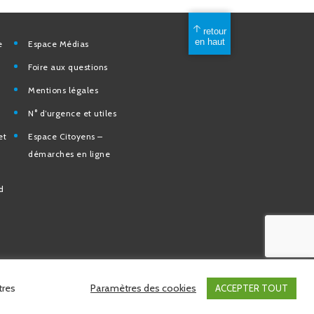
mérique
Espace Médias
Foire aux questions
Mentions légales
elles
N° d’urgence et utiles
tion et de
Espace Citoyens –
des
démarches en ligne
e la Ville
nd
tres
Paramètres des cookies
ACCEPTER TOUT
Site réalisé par
Intuitiv Interactive