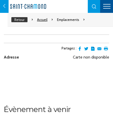
Retour
Accueil
Emplacements
Partagez :
Partager
Partager
Transformer
Envoyer
Impr
Adresse
Carte non disponible
sur
sur
l'article
par
facebook
Twitter
en
email
pdf
Évènement à venir