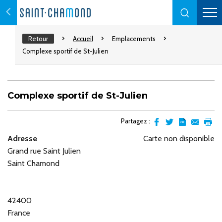
Retour
Accueil
Emplacements
Complexe sportif de St-Julien
Complexe sportif de St-Julien
Partagez :
Partager
Partager
Transformer
Envoyer
Impr
Adresse
Carte non disponible
sur
sur
l'article
par
Grand rue Saint Julien
facebook
Twitter
en
email
pdf
Saint Chamond
42400
France