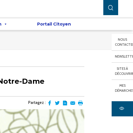
n
Portail Citoyen
NOUS
CONTACTE
NEWSLETT
SITES À
DÉCOUVRI
 Notre-Dame
MES
DÉMARCHE
Partagez :
Partager
Partager
Transformer
Envoyer
Imprimer
sur
sur
l'article
par
facebook
Twitter
en
email
pdf