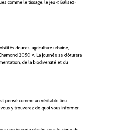
ues comme le tissage, le jeu « Balisez-
bilités douces, agriculture urbaine,
t-Chamond 2050 ». La journée se clôturera
limentation, de la biodiversité et du
st pensé comme un véritable lieu
vous y trouverez de quoi vous informer,
pour une journée placée sous le signe de