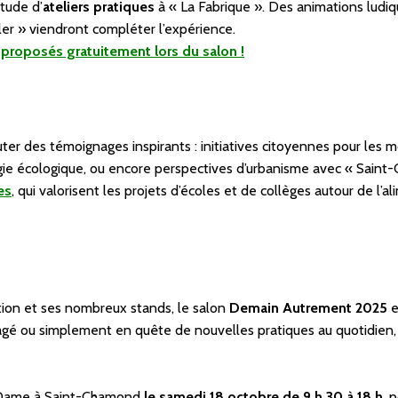
tude d’
ateliers pratiques
à « La Fabrique ». Des animations ludiq
uler » viendront compléter l’expérience.
s proposés gratuitement lors du salon !
ter des témoignages inspirants : initiatives citoyennes pour les mo
rgie écologique, ou encore perspectives d’urbanisme avec « Sain
es
, qui valorisent les projets d’écoles et de collèges autour de l’a
tion et ses nombreux stands, le salon
Demain Autrement 2025
e
gé ou simplement en quête de nouvelles pratiques au quotidien, 
-Dame à Saint-Chamond
le samedi 18 octobre de 9 h 30 à 18 h
, 