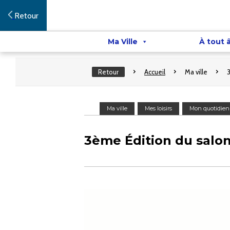
Retour
Ma Ville
À tout 
Retour
Accueil
Ma ville
Ma ville
Mes loisirs
Mon quotidien
3ème Édition du salo