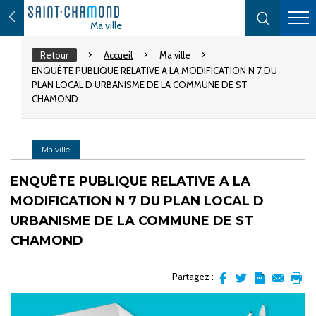
Ma ville
Retour
Accueil
Ma ville
ENQUÊTE PUBLIQUE RELATIVE A LA MODIFICATION N 7 DU
PLAN LOCAL D URBANISME DE LA COMMUNE DE ST
CHAMOND
Ma ville
ENQUÊTE PUBLIQUE RELATIVE A LA
MODIFICATION N 7 DU PLAN LOCAL D
URBANISME DE LA COMMUNE DE ST
CHAMOND
Partagez :
Partager
Partager
Transformer
Envoyer
Impr
sur
sur
l'article
par