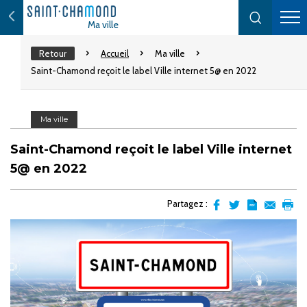
Ma ville
Retour
Accueil
Ma ville
Saint-Chamond reçoit le label Ville internet 5@ en 2022
Ma ville
Saint-Chamond reçoit le label Ville internet
5@ en 2022
Partagez :
Partager
Partager
Transformer
Envoyer
Impr
sur
sur
l'article
par
facebook
Twitter
en
email
pdf