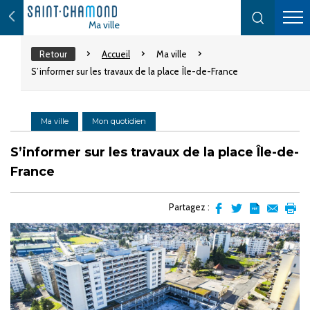
Ma ville
Retour
Accueil
Ma ville
S’informer sur les travaux de la place Île-de-France
Ma ville
Mon quotidien
S’informer sur les travaux de la place Île-de-
France
Partagez :
Partager
Partager
Transformer
Envoyer
Impr
sur
sur
l'article
par
facebook
Twitter
en
email
pdf