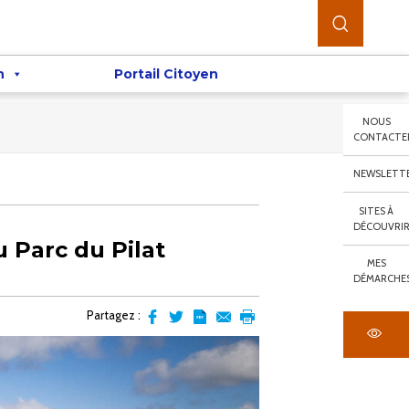
n
Portail Citoyen
NOUS
CONTACTE
NEWSLETT
SITES À
DÉCOUVRI
 Parc du Pilat
MES
DÉMARCHE
Partagez :
Partager
Partager
Transformer
Envoyer
Imprimer
sur
sur
l'article
par
facebook
Twitter
en
email
pdf