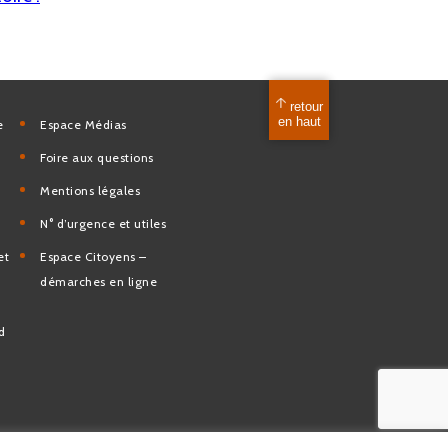
mérique
Espace Médias
Foire aux questions
Mentions légales
elles
N° d’urgence et utiles
tion et de
Espace Citoyens –
des
démarches en ligne
e la Ville
nd