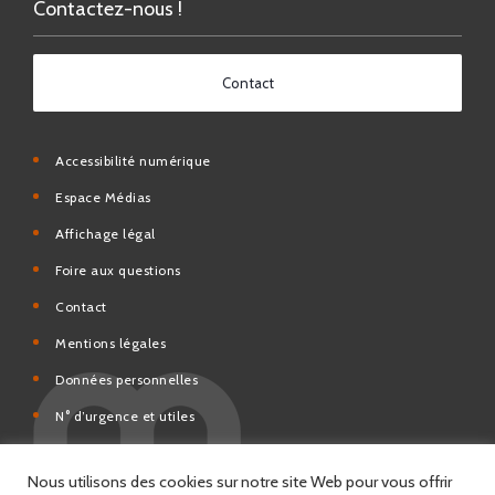
Contact
Accessibilité numérique
Espace Médias
Affichage légal
Foire aux questions
Contact
Mentions légales
Données personnelles
N° d’urgence et utiles
Charte de modération et de bonne conduite des Réseaux
sociaux de la Ville de Saint-Chamond
Espace Citoyens – démarches en ligne
Nous utilisons des cookies sur notre site Web pour vous offrir