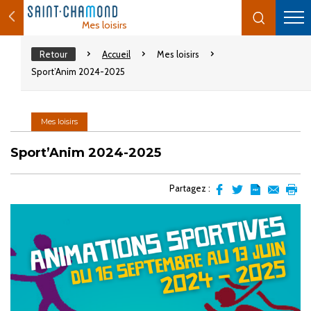
Mes loisirs
Retour
Accueil
Mes loisirs
Sport’Anim 2024-2025
Mes loisirs
Sport’Anim 2024-2025
Partagez :
Partager
Partager
Transformer
Envoyer
Impr
sur
sur
l'article
par
facebook
Twitter
en
email
pdf