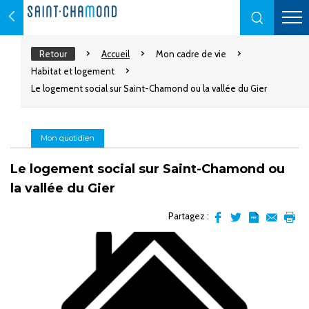
Retour
Accueil
Mon cadre de vie
Habitat et logement
Le logement social sur Saint-Chamond ou la vallée du Gier
Mon quotidien
Le logement social sur Saint-Chamond ou
la vallée du Gier
Partagez :
Partager
Partager
Transformer
Envoyer
Impr
sur
sur
l'article
par
facebook
Twitter
en
email
pdf