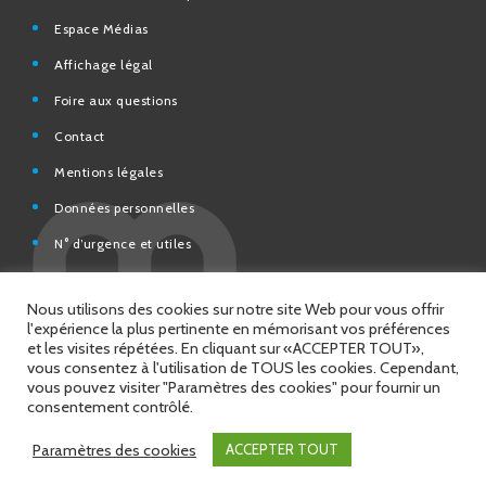
Affichage légal
Foire aux questions
Contact
Mentions légales
Données personnelles
N° d’urgence et utiles
Charte de modération et de bonne conduite des Réseaux
sociaux de la Ville de Saint-Chamond
Espace Citoyens – démarches en ligne
Nous utilisons des cookies sur notre site Web pour vous offrir
l'expérience la plus pertinente en mémorisant vos préférences
et les visites répétées. En cliquant sur «ACCEPTER TOUT»,
vous consentez à l'utilisation de TOUS les cookies. Cependant,
vous pouvez visiter "Paramètres des cookies" pour fournir un
© 2026 Copyright Ville de Saint-Chamond
consentement contrôlé.
Site réalisé par
Intuitiv Interactive
Paramètres des cookies
ACCEPTER TOUT