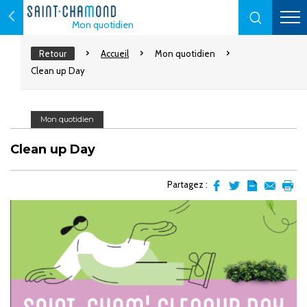
Mon quotidien
Retour
Accueil
Mon quotidien
Clean up Day
Mon quotidien
Clean up Day
Partagez :
Partager
Partager
Transformer
Envoyer
Impr
sur
sur
l'article
par
facebook
Twitter
en
email
pdf