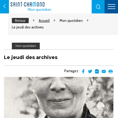
Mon quotidien
Retour
Accueil
Mon quotidien
Le jeudi des archives
Mon quotidien
Le jeudi des archives
Partagez :
Partager
Partager
Transformer
Envoyer
Impr
sur
sur
l'article
par
facebook
Twitter
en
email
pdf