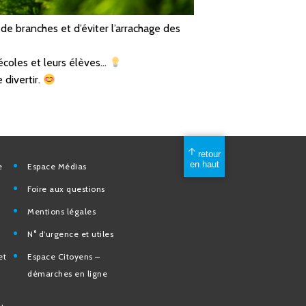
de branches et d’éviter l’arrachage des
s écoles et leurs élèves…
 divertir.
mérique
Espace Médias
Foire aux questions
Mentions légales
elles
N° d’urgence et utiles
tion et de
Espace Citoyens –
des
démarches en ligne
e la Ville