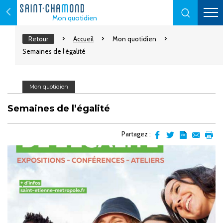
Mon quotidien
Retour
Accueil
Mon quotidien
Semaines de l’égalité
Mon quotidien
Semaines de l’égalité
Partagez :
Partager
Partager
Transformer
Envoyer
Impr
sur
sur
l'article
par
facebook
Twitter
en
email
pdf