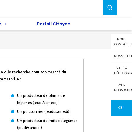
n
Portail Citoyen
NOUS
CONTACTE
NEWSLETT
SITES À
La ville recherche pour son marché du
DÉCOUVRI
centre ville :
MES
DÉMARCHE
Un producteur de plants de
légumes (jeudi/samedi)
Un poissonnier (jeudi/samedi)
Un producteur de fruits et légumes
(jeudi/samedi)