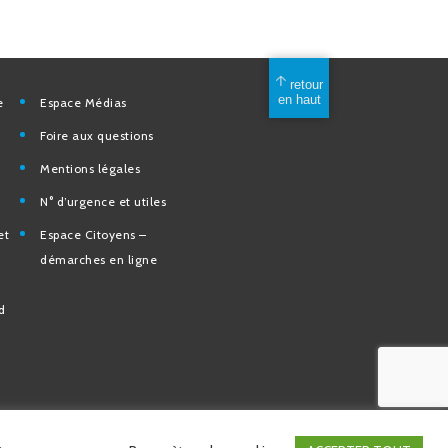
mérique
Espace Médias
Foire aux questions
Mentions légales
elles
N° d’urgence et utiles
tion et de
Espace Citoyens –
des
démarches en ligne
e la Ville
nd