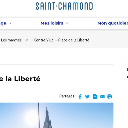
âge
Mes loisirs
Mon quotidie
Les marchés
Centre Ville – Place de la Liberté
e la Liberté
Partagez :
Partager
Partager
Transformer
Envoyer
Imprimer
sur
sur
l'article
par
facebook
Twitter
en
email
pdf