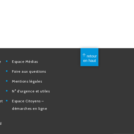
mérique
Espace Médias
Foire aux questions
Mentions légales
elles
N° d’urgence et utiles
tion et de
Espace Citoyens –
des
démarches en ligne
e la Ville
nd