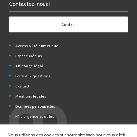
Contact
Accessibilité numérique
Espace Médias
Affichage légal
Foire aux questions
Contact
Mentions légales
Données personnelles
N° d’urgence et utiles
Charte de modération et de bonne conduite des Réseaux
sociaux de la Ville de Saint-Chamond
Espace Citoyens – démarches en ligne
Nous utilisons des cookies sur notre site Web pour vous offrir