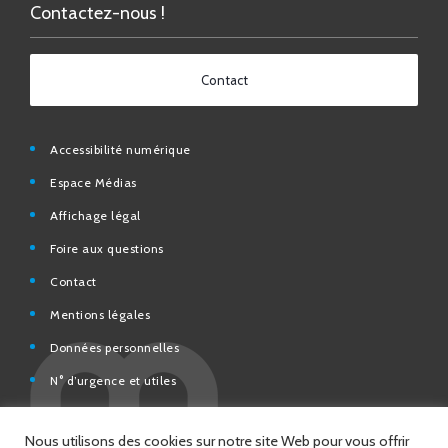
Contact
Accessibilité numérique
Espace Médias
Affichage légal
Foire aux questions
Contact
Mentions légales
Données personnelles
N° d’urgence et utiles
Charte de modération et de bonne conduite des Réseaux
sociaux de la Ville de Saint-Chamond
Espace Citoyens – démarches en ligne
Nous utilisons des cookies sur notre site Web pour vous offrir