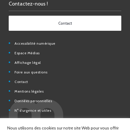
Contact
Accessibilité numérique
Espace Médias
Affichage légal
Foire aux questions
Contact
Mentions légales
Données personnelles
N° d’urgence et utiles
Charte de modération et de bonne conduite des Réseaux
sociaux de la Ville de Saint-Chamond
Espace Citoyens – démarches en ligne
Nous utilisons des cookies sur notre site Web pour vous offrir