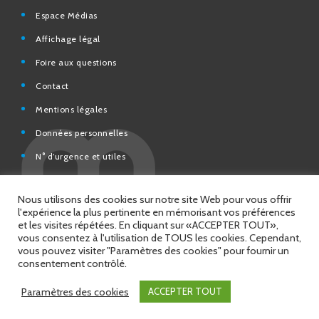
Affichage légal
Foire aux questions
Contact
Mentions légales
Données personnelles
N° d’urgence et utiles
Charte de modération et de bonne conduite des Réseaux
sociaux de la Ville de Saint-Chamond
Espace Citoyens – démarches en ligne
Nous utilisons des cookies sur notre site Web pour vous offrir
l'expérience la plus pertinente en mémorisant vos préférences
et les visites répétées. En cliquant sur «ACCEPTER TOUT»,
vous consentez à l'utilisation de TOUS les cookies. Cependant,
vous pouvez visiter "Paramètres des cookies" pour fournir un
© 2026 Copyright Ville de Saint-Chamond
consentement contrôlé.
Site réalisé par
Intuitiv Interactive
Paramètres des cookies
ACCEPTER TOUT