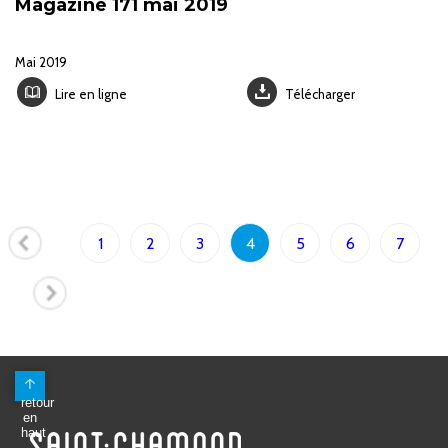
Magazine 171 mai 2019
Mai 2019
Lire en ligne
Télécharger
Page
1
2
3
4
5
6
7
précédente
Page
suivante