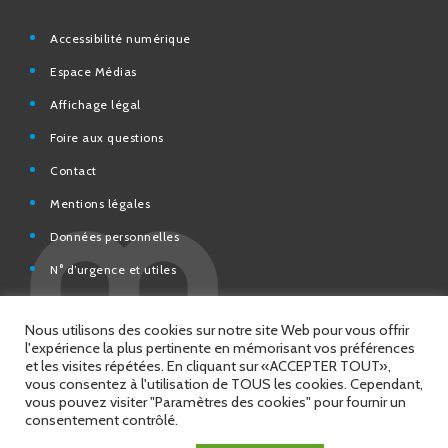
Espace Médias
Affichage légal
Foire aux questions
Contact
Mentions légales
Données personnelles
N° d’urgence et utiles
Charte de modération et de bonne conduite des Réseaux
sociaux de la Ville de Saint-Chamond
Espace Citoyens – démarches en ligne
Nous utilisons des cookies sur notre site Web pour vous offrir
l'expérience la plus pertinente en mémorisant vos préférences
et les visites répétées. En cliquant sur «ACCEPTER TOUT»,
vous consentez à l'utilisation de TOUS les cookies. Cependant,
vous pouvez visiter "Paramètres des cookies" pour fournir un
© 2026 Copyright Ville de Saint-Chamond
consentement contrôlé.
Site réalisé par
Intuitiv Interactive