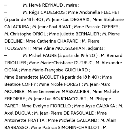
– M. Hervé REYNAUD , maire ;
– M. Régis CADEGROS ; Mme Andonella FLECHET
(à partir de 18 h 40) ; M. Jean-Luc DEGRAIX ; Mme Stéphanie
CALACIURA ; M. Jean-Paul RIVAT ; Mme Pascale OFFREY ;
M. Christophe ORIOL ; Mme Juliette BERNALIER ; M. Pierre
DECLINE ; Mme Catherine CHAPARD ; M. Pierre
TOUSSAINT ; Mme Aline MOUSEGHIAN , adjoints ;
– M. Michel FAURE (à partir de 19 h 20 ) ; M. Bernard
TRIOLLIER ; Mme Marie-Christiane DUTRUC ; M. Alexandre
CIGNA ; Mme Marie‑Françoise GUICHARD ;
Mme Bernadette JACQUET (à partir de 18 h 40) ; Mme
Béatrice COFFY ; Mme Nicole FOREST ; M. Jean-Marc
MOUNIER ; Mme Geneviève MASSACRIER ; Mme Michèle
FREDIERE ; M. Jean-Luc BOUCHACOURT ; M. Philippe
PARET ; Mme Evelyne FIORELLO ; Mme Ayse CALYAKA ; M.
Axel DUGUA ; M. Jean-Pierre DE PASQUALE ; Mme
Antoinette FRATTA ; Mme Michelle GALLAND ; M. Alain
BARBASSO ; Mme Patricia SIMONIN-CHAILLOT ; M.