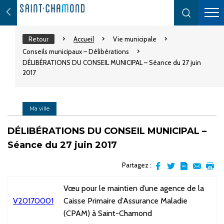
Retour
Accueil
Vie municipale
Conseils municipaux – Délibérations
DÉLIBÉRATIONS DU CONSEIL MUNICIPAL – Séance du 27 juin
2017
Ma ville
DÉLIBÉRATIONS DU CONSEIL MUNICIPAL –
Séance du 27 juin 2017
Partagez :
Partager
Partager
Transformer
Envoyer
Impr
sur
sur
l'article
par
Vœu pour le maintien d’une agence de la
facebook
Twitter
en
email
V20170001
Caisse Primaire d’Assurance Maladie
pdf
(CPAM) à Saint-Chamond