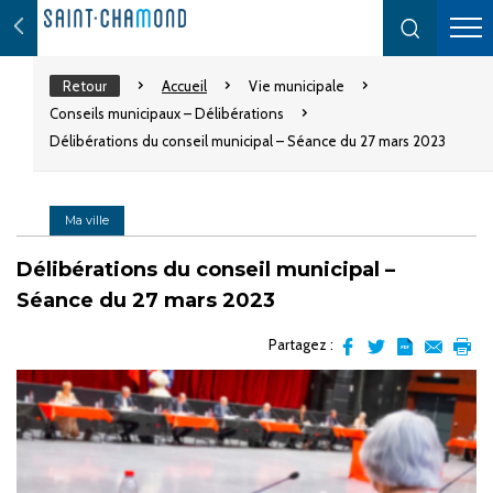
Retour
Accueil
Vie municipale
Conseils municipaux – Délibérations
Délibérations du conseil municipal – Séance du 27 mars 2023
Ma ville
Délibérations du conseil municipal –
Séance du 27 mars 2023
Partagez :
Partager
Partager
Transformer
Envoyer
Impr
sur
sur
l'article
par
facebook
Twitter
en
email
pdf