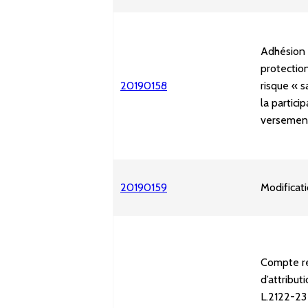
Adhésion 
protectio
20190158
risque « 
la partici
versemen
20190159
Modificati
Compte re
d’attribut
L.2122-23 