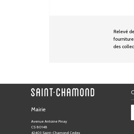
Relevé de
fournitur
des collect
Mairie
Avenue Antoine Pinay
CS 80148
42403 Saint-Chamond Cedex