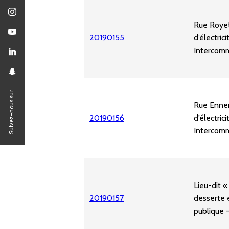
Rue Royet
20190155
d’électric
Intercomm
Suivez-nous sur
Rue Ennem
20190156
d’électric
Intercomm
Lieu-dit «
20190157
desserte e
publique 