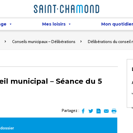
âge
Mes loisirs
Mon quotidie
Conseils municipaux – Délibérations
Délibérations du conseil
eil municipal – Séance du 5
Partagez :
Partager
Partager
Transformer
Envoyer
Imprimer
sur
sur
l'article
par
facebook
Twitter
en
email
 dossier