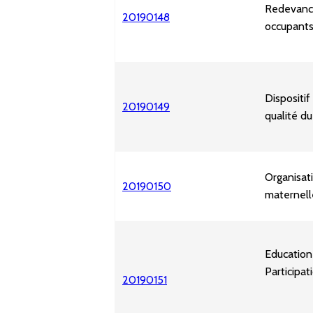
Redevance
20190148
occupants
Dispositif
20190149
qualité d
Organisati
20190150
maternel
Education
Participa
20190151