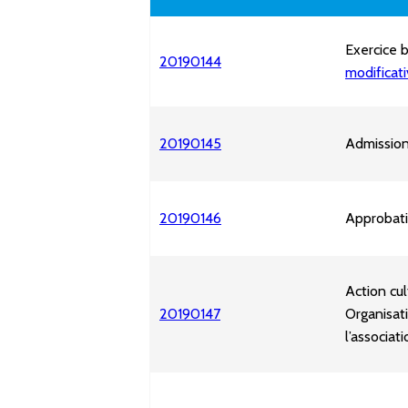
Exercice 
20190144
modificat
20190145
Admission
20190146
Approbati
Action cu
20190147
Organisat
l’associa