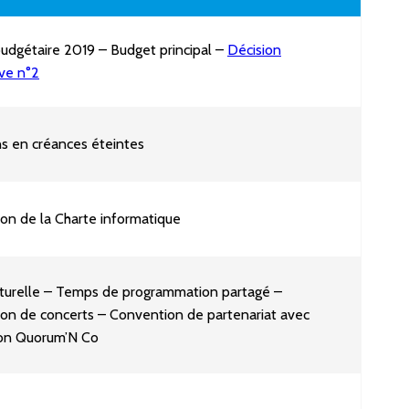
pdf
budgétaire 2019 – Budget principal –
Décision
ive n°2
s en créances éteintes
on de la Charte informatique
lturelle – Temps de programmation partagé –
ion de concerts – Convention de partenariat avec
tion Quorum’N Co