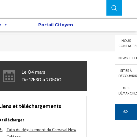
n
Portail Citoyen
NOUS
CONTACTE
NEWSLETT
SITES À
Le
04
mars
DÉCOUVRI
De
17h30
à
20h00
MES
DÉMARCHE
Liens et téléchargements
A télécharger
Tuto du déguisement du Carnaval New