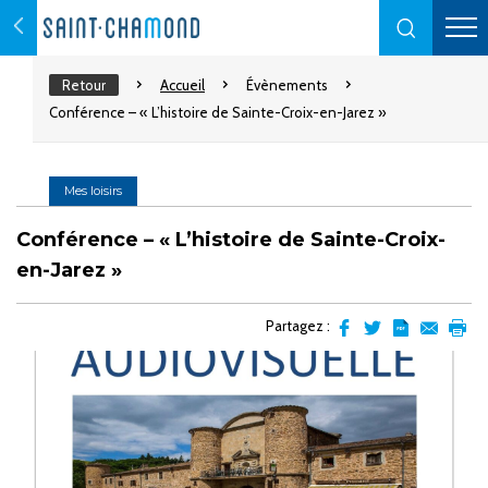
Retour
Accueil
Évènements
Conférence – « L’histoire de Sainte-Croix-en-Jarez »
Mes loisirs
Conférence – « L’histoire de Sainte-Croix-
en-Jarez »
Partagez :
Partager
Partager
Transformer
Envoyer
Impr
sur
sur
l'article
par
facebook
Twitter
en
email
pdf