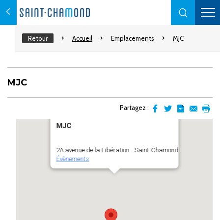
Retour
Accueil
Emplacements
MJC
MJC
Partagez :
Partager
Partager
Transformer
Envoyer
Impr
MJC
sur
sur
l'article
par
facebook
Twitter
en
email
pdf
2A avenue de la Libération - Saint-Chamond
Évènements