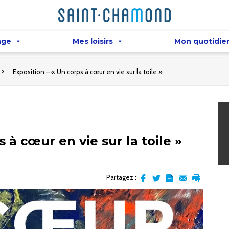
âge
Mes loisirs
Mon quotidie
Exposition – « Un corps à cœur en vie sur la toile »
 à cœur en vie sur la toile »
Partagez :
Partager
Partager
Transformer
Envoyer
Imprimer
sur
sur
l'article
par
facebook
Twitter
en
email
pdf