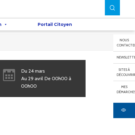
n
Portail Citoyen
NOUS
CONTACTE
NEWSLETT
SITES À
Du
24
mars
DÉCOUVRI
Au
29
avril
De
00h00
à
00h00
MES
DÉMARCHE