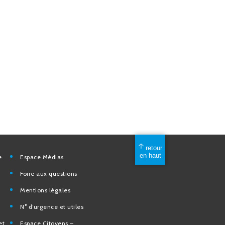
mérique
Espace Médias
Foire aux questions
Mentions légales
elles
N° d’urgence et utiles
tion et de
Espace Citoyens –