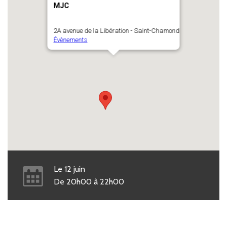
MJC
2A avenue de la Libération - Saint-Chamond
Évènements
Le
12
juin
De
20h00
à
22h00