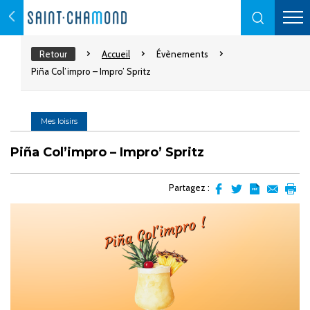
Retour
Accueil
Évènements
Piña Col’impro – Impro’ Spritz
Mes loisirs
Piña Col’impro – Impro’ Spritz
Partagez :
Partager
Partager
Transformer
Envoyer
Impr
sur
sur
l'article
par
facebook
Twitter
en
email
pdf